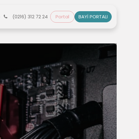
r
(0216) 312 72 24
Bize Ulaşın
Portal
BAYİ PORTALI