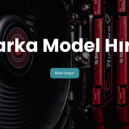
arka Model Hı
Bize Ulaşın