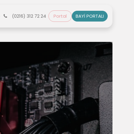
r
(0216) 312 72 24
Bize Ulaşın
Portal
BAYİ PORTALI