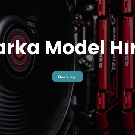
arka Model Hı
Bize Ulaşın