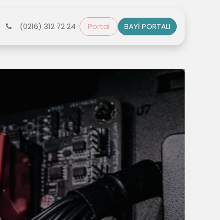
r
(0216) 312 72 24
Bize Ulaşın
Portal
BAYİ PORTALI