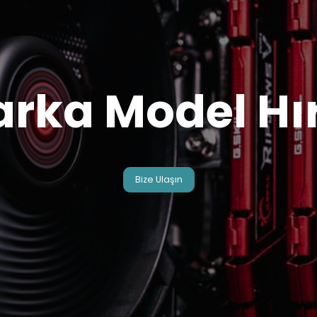
arka Model Hı
Bize Ulaşın