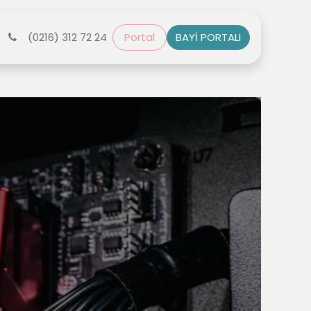
r
(0216) 312 72 24
Bize Ulaşın
Portal
BAYİ PORTALI