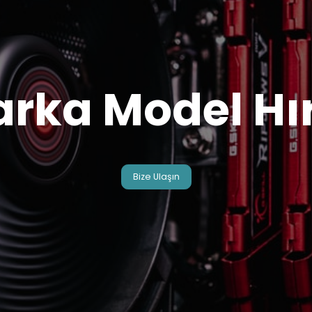
arka Model Hı
Bize Ulaşın