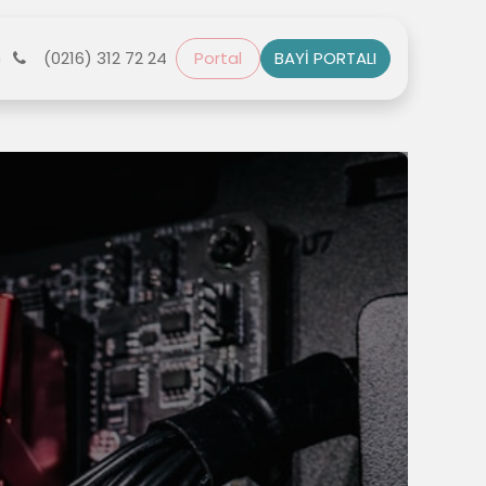
r
(0216) 312 72 24
Bize Ulaşın
Portal
BAYİ PORTALI