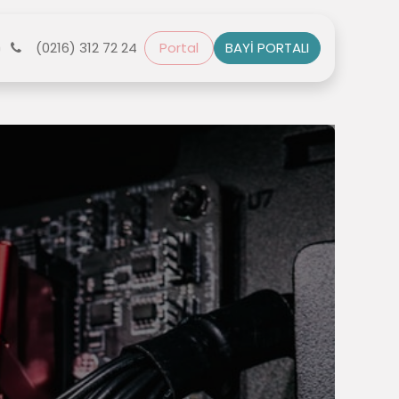
r
(0216) 312 72 24
Bize Ulaşın
Portal
BAYİ PORTALI