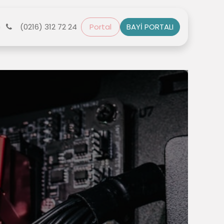
r
(0216) 312 72 24
Bize Ulaşın
Portal
BAYİ PORTALI