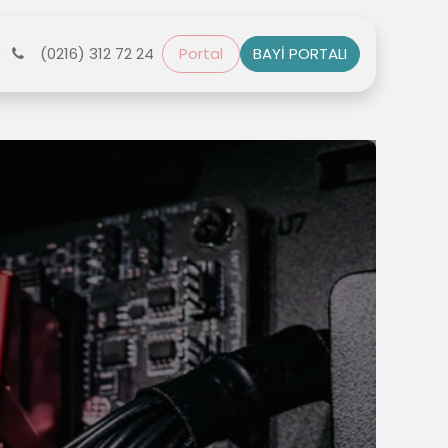
r
(0216) 312 72 24
Bize Ulaşın
Portal
BAYİ PORTALI