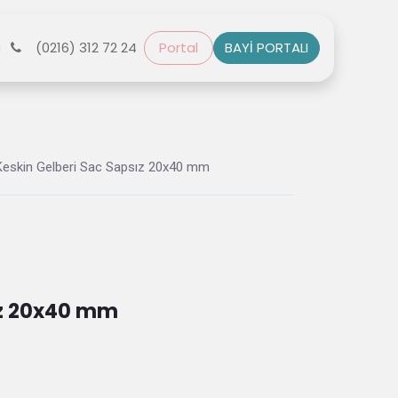
r
(0216) 312 72 24
Bize Ulaşın
Portal
BAYİ PORTALI
Keskin Gelberi Sac Sapsız 20x40 mm
ız 20x40 mm