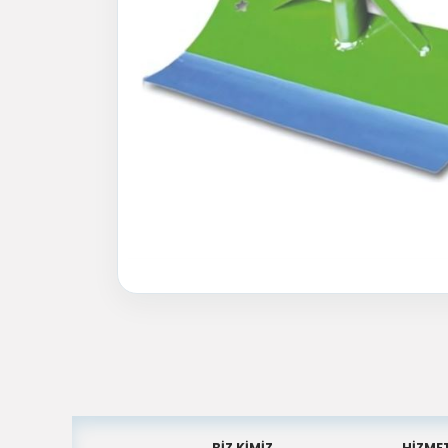
BİZ KİMİZ
HİZME